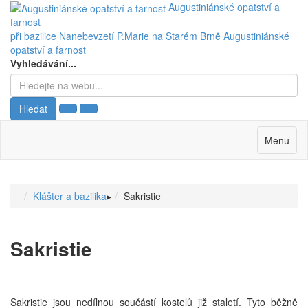
Augustiniánské opatství a
farnost
při bazilice Nanebevzetí P.Marie na Starém Brně
Augustiniánské
opatství a farnost
Vyhledávání...
Hledat
Menu
Klášter a bazilika
▸
Sakristie
Sakristie
Sakristie jsou nedílnou součástí kostelů již staletí. Tyto běžně