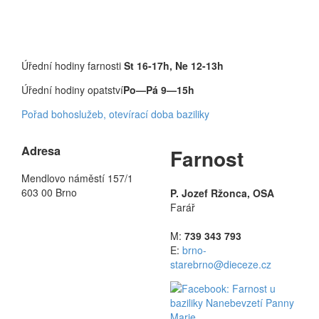
Úřední hodiny farnosti
St 16-17h, Ne 12-13h
Úřední hodiny opatství
Po—Pá 9—15h
Pořad bohoslužeb, otevírací doba baziliky
Adresa
Farnost
Mendlovo náměstí 157/1
603 00 Brno
P. Jozef Ržonca, OSA
Farář
M:
739 343 793
E:
brno-
starebrno@dieceze.cz