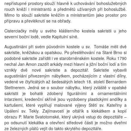
nepřístupné prostory slouží hlavně k uchovávání bohoslužebných
rouch kněží i ministrantů a předmětů užívaných při bohoslužbě.
Mimo to slouží sakristie kněžím a ministrantům jako prostor pro
přípravu a převléknutí se na obřady.
Cisterciačky měly u svého klášterního kostela sakristii u jeho
severní boční lodě, vedle Kapitulní síně.
Augustiniáni při svém původním kostele u sv. Tomáše měli dvě
sakristie, kněžskou a opatskou. Po přestěhování na Staré Brno si
podobné sakristie zařídili i ve starobrněnském kostele. Roku 1790
nechal Jan Amon zazdít arkády mezi hlavní a jižní boční lodí a tím
vznikly dvě nové sakristie a depozitář. Sakristie vybavili
augustiniáni přivezeným nábytkem, pocházejícím z vlast­ní dílny,
vedené ve čtyřicátých až šedesátých letech 18. století Bernardem
Stettnerem. Jedná se o soubor nábytku, který zvláště v opatské
sakristii je bohatě zdobený figurálními a ornamentálními
intarziemi, kredenční skříně jsou vyzdobeny plastickými andílky a
kartušemi, které vyplňují malované výjevy Stětí sv. Kateřiny a
Upálení sv. Tekly. Zajímavostí je oltářík s klekátkem a kopií
obrazu P. Marie Svatotomské, který ukrývá vstup do depozitáře –
po odsunutí klekátka a otevření středové části je možno dveřmi
ze železných plátů vejít do takto skrytého depozitáře.