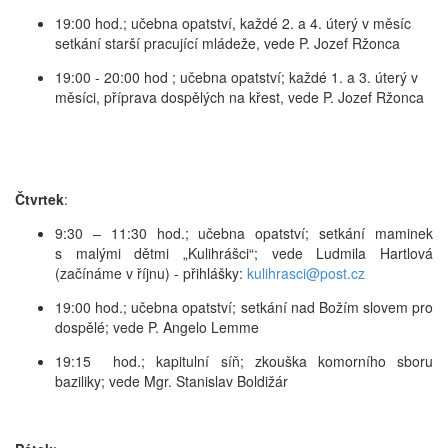
19:00 hod.; učebna opatství, každé 2. a 4. úterý v měsíc
setkání starší pracující mládeže, vede P. Jozef Ržonca
19:00 - 20:00 hod ; učebna opatství; každé 1. a 3. úterý v
měsíci, příprava dospělých na křest, vede P. Jozef Ržonca
Čtvrtek
:
9:30 – 11:30 hod.; učebna opatství; setkání maminek
s malými dětmi „Kulihrášci“; vede Ludmila Hartlová
(začínáme v říjnu) - přihlášky:
kulihrasci@post.cz
19:00 hod.; učebna opatství; setkání nad Božím slovem pro
dospělé; vede P. Angelo Lemme
19:15 hod.; kapitulní síň; zkouška komorního sboru
baziliky; vede Mgr. Stanislav Boldižár