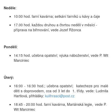
Neděle
:
10:00 hod. farní kavárna; setkání farníků u kávy a čaje
17.00 hod. každou druhou a čtvrtou neděli v měsíci -
příprava na biřmování, vede Jozef Ržonca
Pondělí
:
14:15 hod. učebna opatství; výuka náboženství, vede P. Wit
Marciniec
Úterý:
16:00 - 16:30 hod.; učebna opatství; katecheze pro malé
děti s doprovodem, cca od 3 let do 1. třídy. vede: Ludmila
Hartlová, přihlášky:
kulihrasci@post.cz
18:45 - 20:00 hod. farní kavárna, Mariánská legie, vede P.
Wit Marciniec