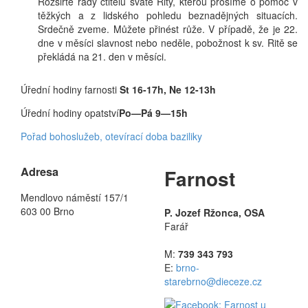
Rozšiřte řady ctitelů svaté Rity, kterou prosíme o pomoc v
těžkých a z lidského pohledu beznadějných situacích.
Srdečně zveme. Můžete přinést růže. V případě, že je 22.
dne v měsíci slavnost nebo neděle, pobožnost k sv. Ritě se
překládá na 21. den v měsíci.
Úřední hodiny farnosti
St 16-17h, Ne 12-13h
Úřední hodiny opatství
Po—Pá 9—15h
Pořad bohoslužeb, otevírací doba baziliky
Adresa
Farnost
Mendlovo náměstí 157/1
603 00 Brno
P. Jozef Ržonca, OSA
Farář
M:
739 343 793
E:
brno-
starebrno@dieceze.cz