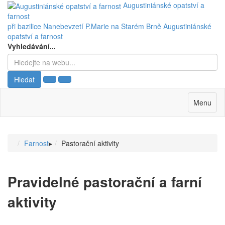
Augustiniánské opatství a
farnost
při bazilice Nanebevzetí P.Marie na Starém Brně
Augustiniánské
opatství a farnost
Vyhledávání...
Hledat
Menu
Farnost
▸
Pastorační aktivity
Pravidelné pastorační a farní
aktivity