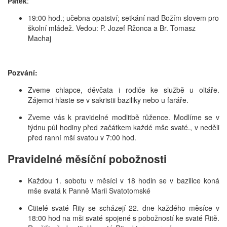
Pátek
:
19:00 hod.; učebna opatství; setkání nad Božím slovem pro
školní mládež. Vedou: P. Jozef Ržonca a Br. Tomasz
Machaj
Pozvání:
Zveme chlapce, děvčata i rodiče ke službě u oltáře.
Zájemci hlaste se v sakristii baziliky nebo u faráře.
Zveme vás k pravidelné modlitbě růžence. Modlíme se v
týdnu půl hodiny před začátkem každé mše svaté., v neděli
před ranní mší svatou v 7:00 hod.
Pravidelné měsíční pobožnosti
Každou 1. sobotu v měsíci v 18 hodin se v bazilice koná
mše svatá k Panně Marii Svatotomské
Ctitelé svaté Rity se scházejí 22. dne každého měsíce v
18:00 hod na mši svaté spojené s pobožností ke svaté Ritě.