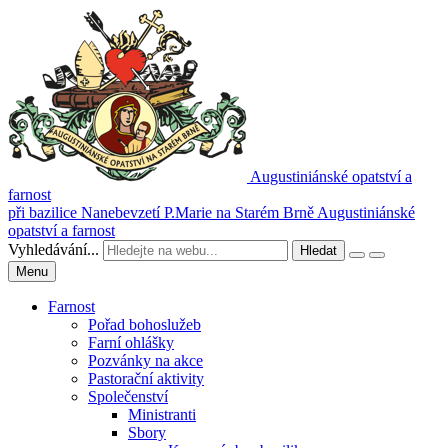
Augustiniánské opatství a
farnost
při bazilice Nanebevzetí P.Marie na Starém Brně
Augustiniánské
opatství a farnost
Vyhledávání...
Hledat
Menu
Farnost
Pořad bohoslužeb
Farní ohlášky
Pozvánky na akce
Pastorační aktivity
Společenství
Ministranti
Sbory