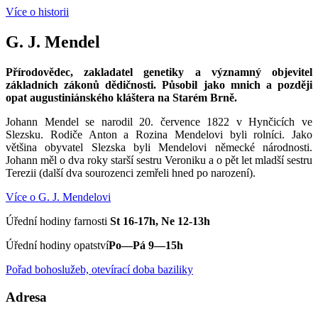
Více o historii
G. J. Mendel
Přírodovědec, zakladatel genetiky a významný objevitel
základních zákonů dědičnosti. Působil jako mnich a později
opat augustiniánského kláštera na Starém Brně.
Johann Mendel se narodil 20. července 1822 v Hynčicích ve
Slezsku. Rodiče Anton a Rozina Mendelovi byli rolníci. Jako
většina obyvatel Slezska byli Mendelovi německé národnosti.
Johann měl o dva roky starší sestru Veroniku a o pět let mladší sestru
Terezii (další dva sourozenci zemřeli hned po narození).
Více o G. J. Mendelovi
Úřední hodiny farnosti
St 16-17h, Ne 12-13h
Úřední hodiny opatství
Po—Pá 9—15h
Pořad bohoslužeb, otevírací doba baziliky
Adresa