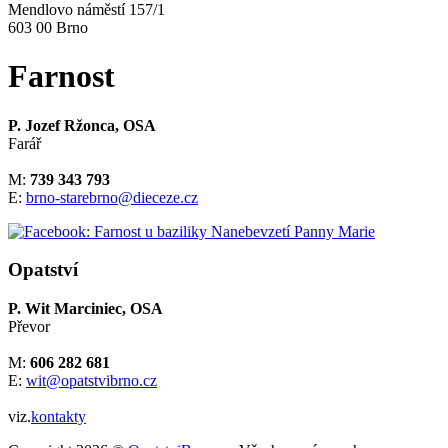
Mendlovo náměstí 157/1
603 00 Brno
Farnost
P. Jozef Ržonca, OSA
Farář
M:
739 343 793
E:
brno-starebrno@dieceze.cz
Opatství
P. Wit Marciniec, OSA
Převor
M:
606 282 681
E:
wit@opatstvibrno.cz
viz.
kontakty