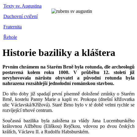
Texty sv. Augustina
Duchovní cvičení
Fraternita
Řehole
Historie baziliky a kláštera
Prvním chrámem na Starém Brně byla rotunda, dle archeologů
postavená kolem roku 1000. V průběhu 12. století již
nevyhovovala nárůstu obyvatel a původní rotunda byla
nahrazena rozsáhlejší jednolodní románskou stavbou.
Do této doby již spadají první písemně doložené zmínky o Starém
Brně, kostelu Panny Marie a kapli sv. Prokopa (dnešní křižovatka
ulic Václavská/Křížová). Staré Brno bylo v té době velmi rychle se
rozvíjející trhové centrum.
Současná bazilika byla založena za vlády Jana Lucemburského
královnou Alžbětou (Eliškou) Rejčkou, vdovou po dvou českých
králích, Václavu II. a Rudolfu Habsburském.