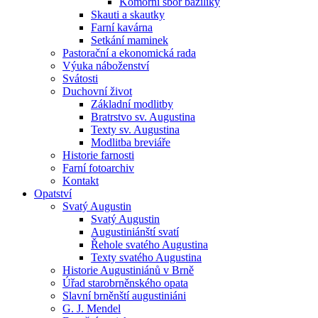
Komorní sbor baziliky
Skauti a skautky
Farní kavárna
Setkání maminek
Pastorační a ekonomická rada
Výuka náboženství
Svátosti
Duchovní život
Základní modlitby
Bratrstvo sv. Augustina
Texty sv. Augustina
Modlitba breviáře
Historie farnosti
Farní fotoarchiv
Kontakt
Opatství
Svatý Augustin
Svatý Augustin
Augustiniánští svatí
Řehole svatého Augustina
Texty svatého Augustina
Historie Augustiniánů v Brně
Úřad starobrněnského opata
Slavní brněnští augustiniáni
G. J. Mendel