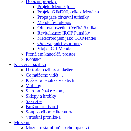
Dotační projekty
Projekt Mendel je…
Projekt GJM200, odkaz Mendela
Propagace církevní turistiky
Mendelův rukopis
Obnova osvětlení Veľká Skalka
Revitalizace: IROP Památky
Meteorologem jako G.J.Mendel
Oprava podstřešní římsy
Vlajka G.J.Mendel
Pronájem kancelář. prostor
Kontakt
Klášter a bazilika
Historie baziliky a kláštera
Co můžeme vidět ...
Klášter a bazilika v datech
Varhany
Starobrněnské zvony
Sklepy a hrobky
Sakristie
Brožura o historii
Soupis odborné literatury
Virtuální prohlídka
Muzeum
Muzeum starobrněnského opatství