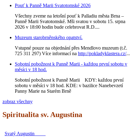
Pouť k Panně Marii Svatotomské 2026
Všechny zveme na letošní pouť k Palladiu města Brna –
Panně Marii Svatotomské. Mši svatou v sobotu 15. srpna
2026 v 18:00 hodin bude celebrovat R.D....
Muzeum starobrněnského opatství.
Vstupné pouze na objednání přes Mendlovo muzeum (t.č.
725 311 297) Více informací na
http://pokladyklastera.cz/
...
Sobotní pobožnost k Panně Marii - každou první sobotu v
měsíci v 18 hod.
Sobotní pobožnost k Panně Marii KDY: každou první
sobotu v měsíci v 18 hod. KDE: v bazilice Nanebevzetí
Panny Marie na Starém Brně
zobraz všechny
Spiritualita sv. Augustina
Svatý Augustin