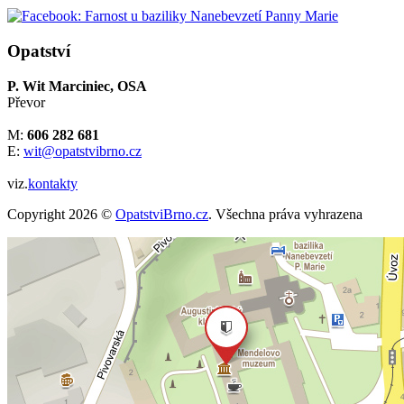
Opatství
P. Wit Marciniec, OSA
Převor
M:
606 282 681
E:
wit@opatstvibrno.cz
viz.
kontakty
Copyright 2026 ©
OpatstviBrno.cz
. Všechna práva vyhrazena