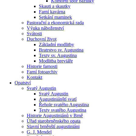
Komorní sbor baziliky
Skauti a skautky
Farní kavárna
Setkání maminek
Pastorační a ekonomická rada
Výuka náboženství
Svátosti
Duchovní život
Základní modlitby
Bratrstvo sv. Augustina
Texty sv. Augustina
Modlitba breviáře
Historie farnosti
Farní fotoarchiv
Kontakt
Opatství
Svatý Augustin
Svatý Augustin
Augustiniánští svatí
Řehole svatého Augustina
Texty svatého Augustina
Historie Augustiniánů v Brně
Úřad starobrněnského opata
Slavní brněnští augustiniáni
G. J. Mendel