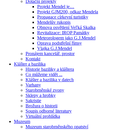
Dotační projekty
Projekt Mendel je…
Projekt GJM200, odkaz Mendela
Propagace církevní turistiky
Mendelův rukopis
Obnova osvětlení Veľká Skalka
Revitalizace: IROP Památky
Meteorologem jako G.J.Mendel
Oprava podstřešní římsy
Vlajka G.J.Mendel
Pronájem kancelář. prostor
Kontakt
Klášter a bazilika
Historie baziliky a kláštera
Co můžeme vidět ...
Klášter a bazilika v datech
Varhany
Starobrněnské zvony
Sklepy a hrobky
Sakristie
Brožura o historii
Soupis odborné literatury
Virtuální prohlídka
Muzeum
Muzeum starobrněnského opatství