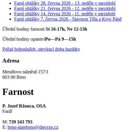
Farní ohlášky 28. června 2026 - 13. neděle v mezidobí
Farní ohlášky 21. června 2026 - 12. neděle v mezidobí
Farní ohlášky 14. června 2026 - 11. neděle v mezidobí
Farní ohlášky 7. června 2026 - Slavnost Těla a Krve Páně
Úřední hodiny farnosti
St 16-17h, Ne 12-13h
Úřední hodiny opatství
Po—Pá 9—15h
Pořad bohoslužeb, otevírací doba baziliky
Adresa
Mendlovo náměstí 157/1
603 00 Brno
Farnost
P. Jozef Ržonca, OSA
Farář
M:
739 343 793
E:
brno-starebrno@dieceze.cz