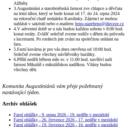
Alžběty
3.
Augustiniáni a starobrněnská farnost zve chlapce a děvčata
na letní tábor, který se bude konat od 17. do 24. srpna 2024
na rekreační chatě nedaleko Karolinky. Zájemci se mohou
nahlásit v sakristii nebo e-mailem:
brno-starebrno@dieceze.cz
4.
V adventní době se u nás budou každou sobotu v 8:00 hod.
konat roráty. Zvlášť srdečně zveme rodiče s dětmi do průvodu
s lucernami. Po rorátech jste zváni na společnou snídani na
faru.
5.
Farní kavárna je pro vás dnes otevřena od 10:00 hod.
Srdečně zveme všechny návštěvníky baziliky.
6.
Příští neděli během mše sv. v 11:00 hod. navštíví naši
farnost Mikuláš s mikulášskou nadílkou. Vítány budou
všechny děti.
Komunita Augustiniánů vám přeje požehnaný
nastávající týden.
Archiv ohlášek
Farní ohlášky - 9. srpna 2026 - 19. neděle v mezidobí
Farní ohlášky - 26. července 2026 - 17. neděle v mezidobí
Farní ohlášky - 19. července 2026 - 16. neděle v mezidobí