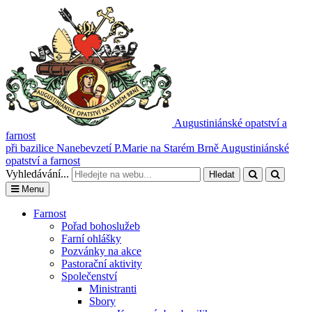
Augustiniánské opatství a
farnost
při bazilice Nanebevzetí P.Marie na Starém Brně
Augustiniánské
opatství a farnost
Vyhledávání...
Hledat
Menu
Farnost
Pořad bohoslužeb
Farní ohlášky
Pozvánky na akce
Pastorační aktivity
Společenství
Ministranti
Sbory