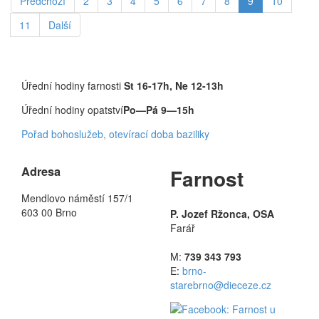
Předchozí
2
3
4
5
6
7
8
9
10
11
Další
Úřední hodiny farnosti
St 16-17h, Ne 12-13h
Úřední hodiny opatství
Po—Pá 9—15h
Pořad bohoslužeb, otevírací doba baziliky
Adresa
Farnost
Mendlovo náměstí 157/1
603 00 Brno
P. Jozef Ržonca, OSA
Farář
M:
739 343 793
E:
brno-
starebrno@dieceze.cz