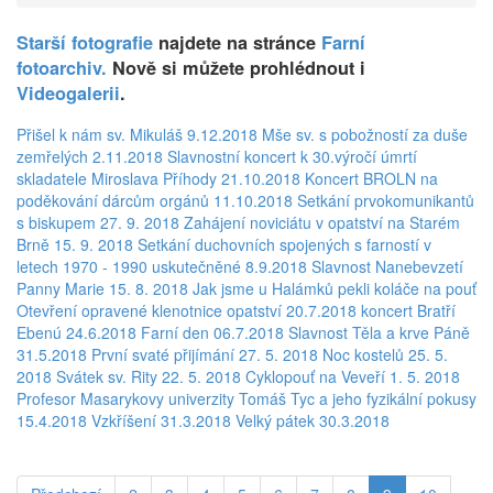
Starší fotografie
najdete na stránce
Farní
fotoarchiv.
Nově si můžete prohlédnout i
Videogalerii
.
Přišel k nám sv. Mikuláš 9.12.2018
Mše sv. s pobožností za duše
zemřelých 2.11.2018
Slavnostní koncert k 30.výročí úmrtí
skladatele Miroslava Příhody 21.10.2018
Koncert BROLN na
poděkování dárcům orgánů 11.10.2018
Setkání prvokomunikantů
s biskupem 27. 9. 2018
Zahájení noviciátu v opatství na Starém
Brně 15. 9. 2018
Setkání duchovních spojených s farností v
letech 1970 - 1990 uskutečněné 8.9.2018
Slavnost Nanebevzetí
Panny Marie 15. 8. 2018
Jak jsme u Halámků pekli koláče na pouť
Otevření opravené klenotnice opatství 20.7.2018
koncert Bratří
Ebenú 24.6.2018
Farní den 06.7.2018
Slavnost Těla a krve Páně
31.5.2018
První svaté přijímání 27. 5. 2018
Noc kostelů 25. 5.
2018
Svátek sv. Rity 22. 5. 2018
Cyklopouť na Veveří 1. 5. 2018
Profesor Masarykovy univerzity Tomáš Tyc a jeho fyzikální pokusy
15.4.2018
Vzkříšení 31.3.2018
Velký pátek 30.3.2018