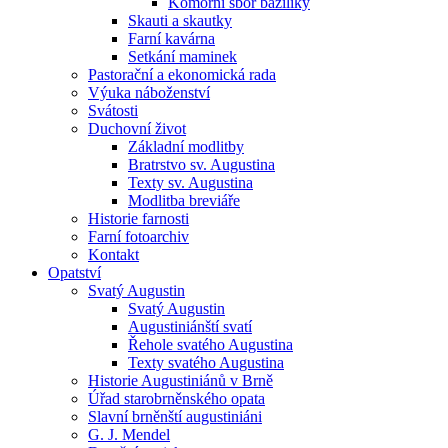
Komorní sbor baziliky
Skauti a skautky
Farní kavárna
Setkání maminek
Pastorační a ekonomická rada
Výuka náboženství
Svátosti
Duchovní život
Základní modlitby
Bratrstvo sv. Augustina
Texty sv. Augustina
Modlitba breviáře
Historie farnosti
Farní fotoarchiv
Kontakt
Opatství
Svatý Augustin
Svatý Augustin
Augustiniánští svatí
Řehole svatého Augustina
Texty svatého Augustina
Historie Augustiniánů v Brně
Úřad starobrněnského opata
Slavní brněnští augustiniáni
G. J. Mendel