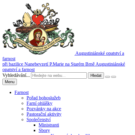
Augustiniánské opatství a
farnost
při bazilice Nanebevzetí P.Marie na Starém Brně
Augustiniánské
opatství a farnost
Vyhledávání...
Hledat
Menu
Farnost
Pořad bohoslužeb
Farní ohlášky
Pozvánky na akce
Pastorační aktivity
Společenství
Ministranti
Sbory