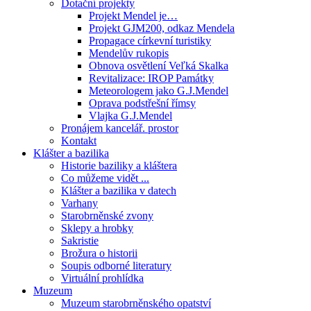
Dotační projekty
Projekt Mendel je…
Projekt GJM200, odkaz Mendela
Propagace církevní turistiky
Mendelův rukopis
Obnova osvětlení Veľká Skalka
Revitalizace: IROP Památky
Meteorologem jako G.J.Mendel
Oprava podstřešní římsy
Vlajka G.J.Mendel
Pronájem kancelář. prostor
Kontakt
Klášter a bazilika
Historie baziliky a kláštera
Co můžeme vidět ...
Klášter a bazilika v datech
Varhany
Starobrněnské zvony
Sklepy a hrobky
Sakristie
Brožura o historii
Soupis odborné literatury
Virtuální prohlídka
Muzeum
Muzeum starobrněnského opatství