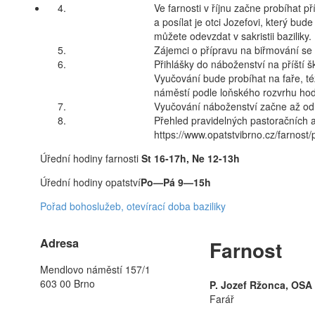
4.
Ve farnosti v říjnu začne probíhat př
a posílat je otci Jozefovi, který bud
můžete odevzdat v sakristii baziliky.
5.
Zájemci o přípravu na biřmování se
6.
Přihlášky do náboženství na příští šk
Vyučování bude probíhat na faře, t
náměstí podle loňského rozvrhu hod
7.
Vyučování náboženství začne až od
8.
Přehled pravidelných pastoračních ak
https://www.opatstvibrno.cz/farnost/p
Úřední hodiny farnosti
St 16-17h, Ne 12-13h
Úřední hodiny opatství
Po—Pá 9—15h
Pořad bohoslužeb, otevírací doba baziliky
Adresa
Farnost
Mendlovo náměstí 157/1
603 00 Brno
P. Jozef Ržonca, OSA
Farář