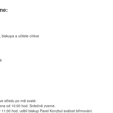
dne:
 biskupa a učitele církve
e
é
ve středu po mši svaté.
řena od 10:00 hod. Srdečně zveme.
 11:00 hod. udělí biskup Pavel Konzbul svátost biřmování.