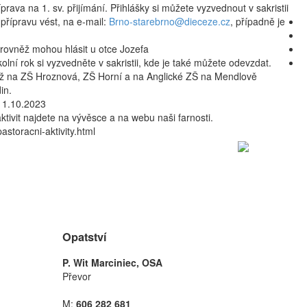
íprava na 1. sv. přijímání. Přihlášky si můžete vyzvednout v sakristii
e přípravu vést, na e-mail:
Brno-starebrno@dieceze.cz
, případně je
 rovněž mohou hlásit u otce Jozefa
olní rok si vyzvedněte v sakristii, kde je také můžete odevzdat.
éž na ZŠ Hroznová, ZŠ Horní a na Anglické ZŠ na Mendlově
in.
 1.10.2023
tivit najdete na vývěsce a na webu naši farnosti.
astoracni-aktivity.html
Opatství
P. Wit Marciniec, OSA
Převor
M:
606 282 681