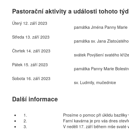
Pastorační aktivity a události tohoto tý
Úterý
12. září 2023
památka Jména Panny Marie
Středa
13. září 2023
památka sv. Jana Zlatoústého,
Čtvrtek
14. září 2023
svátek Povýšení svatého kříž
Pátek
15. září 2023
památka Panny Marie Bolestn
Sobota
16. září 2023
sv. Ludmily, mučednice
Další informace
1.
Prosíme o pomoc při úklidu baziliky 
2.
Farní kavárna je pro vás dnes otev
3.
V neděli 17. září během mše svaté v